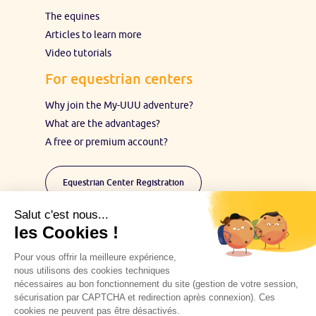
The equines
Articles to learn more
Video tutorials
For equestrian centers
Why join the My-UUU adventure?
What are the advantages?
A free or premium account?
Equestrian Center Registration
Stay in touch:
Subscribe to our Newsletter to follow the My-UUU
adventure
Got a question? Write to us
Want to partner with My-UUU? Contact us