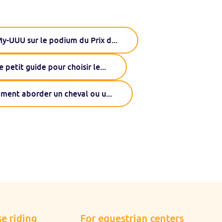
y-UUU sur le podium du Prix d
...
e petit guide pour choisir le
...
ent aborder un cheval ou u
...
e riding
For equestrian centers