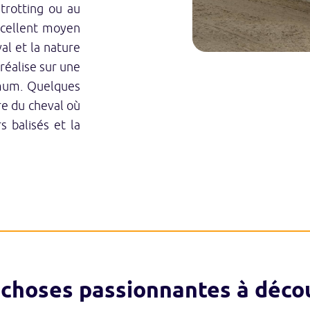
trotting ou au
xcellent moyen
al et la nature
réalise sur une
mum. Quelques
re du cheval où
rs balisés et la
 choses passionnantes à décou