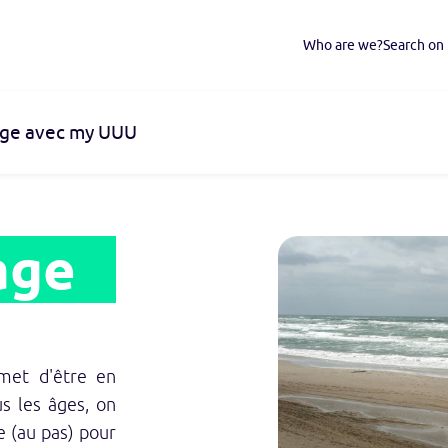
Who are we?
Search o
lage avec my UUU
age
met d'être en
us les âges, on
e (au pas) pour