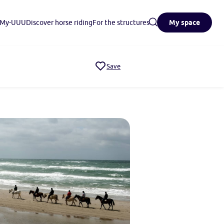
n My-UUU
Discover horse riding
For the structures
My space
Save