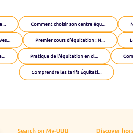
a
...
Comment choisir son centre équ
...
M
Ves
...
Premier cours d’équitation : N
...
L
a
...
Pratique de l'équitation en cl
...
Comm
Comprendre les tarifs Équitati
...
Search on My-UUU
Discover hors