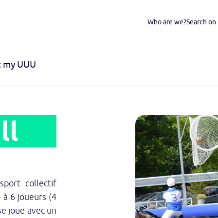
Who are we?
Search o
ec my UUU
ll
port collectif
 à 6 joueurs (4
 se joue avec un