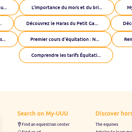
qu
...
L’importance du mors et du bri
...
My
..
Découvrez le Haras du Petit Ga
...
Déc
s
...
Premier cours d’équitation : N
...
Ren
Comprendre les tarifs Équitati
...
Search on My-UUU
Discover hors
Find an equestrian center
The equines