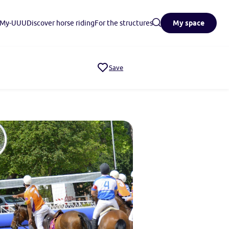
n My-UUU
Discover horse riding
For the structures
My space
Save